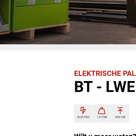
ELEKTRISCHE PA
BT - LWE
ELECTRO
1.6 TON
VGV CM