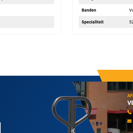
Banden
Vu
Specialiteit
5
AF
V
N