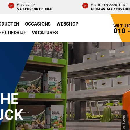
WIJ ZIJN EEN
WIJ HEBBEN MAAR LIEFST
VA KEUREND BEDRIJF
RUIM 45 JAAR ERVARI
ODUCTEN
OCCASIONS
WEBSHOP
WILT U 
010 
HET BEDRIJF
VACATURES
CHE
UCK