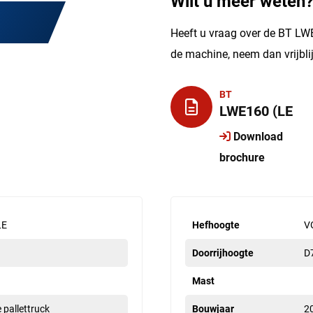
Wilt u meer weten
Heeft u vraag over de BT LWE
de machine, neem dan vrijbl
BT
LWE160 (LE
Download
brochure
LE
Hefhoogte
V
Doorrijhoogte
D
Mast
e pallettruck
Bouwjaar
2