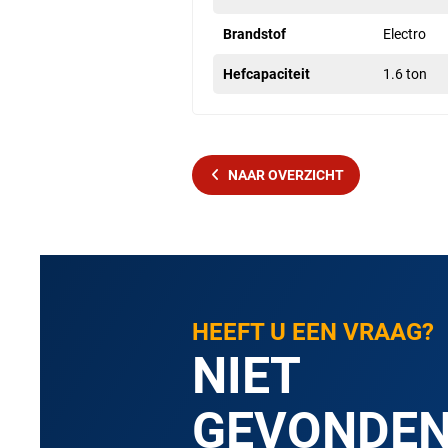
Brandstof
Electro
Hefcapaciteit
1.6 ton
NAAR OVERZICHT
HEEFT U EEN VRAAG?
NIET
GEVONDE