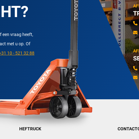
CHT?
AF
T
f een vraag heeft,
tact met u op. Of
AF
31 10 - 521 32 88
S
HEFTRUCK
CONTACT