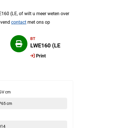
?
160 (LE, of wilt u meer weten over
ijvend
contact
met ons op
BT
LWE160 (LE
Print
GV cm
765 cm
014