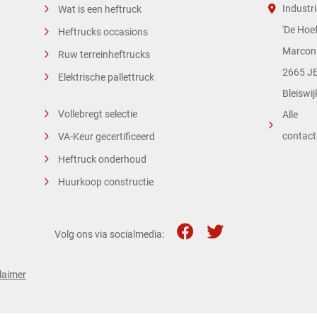
Industri
Wat is een heftruck
'De Hoef
Heftrucks occasions
Marconi
Ruw terreinheftrucks
2665 JE
Elektrische pallettruck
Bleiswij
Vollebregt selectie
Alle
contac
VA-Keur gecertificeerd
Heftruck onderhoud
Huurkoop constructie
Volg ons via socialmedia:
laimer