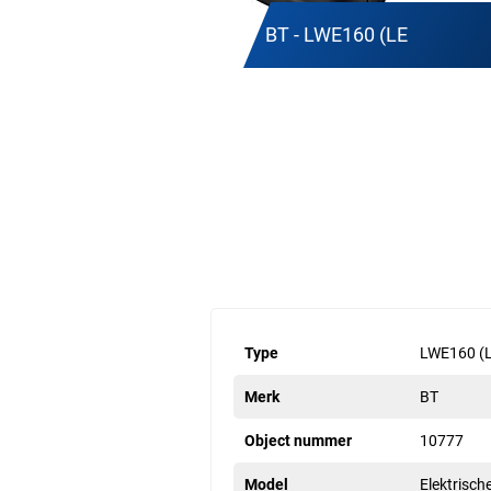
BT - LWE160 (LE
Type
LWE160 (
Merk
BT
Object nummer
10777
Model
Elektrisch