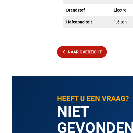
Brandstof
Electro
Hefcapaciteit
1.6 ton
NAAR OVERZICHT
HEEFT U EEN VRAAG?
NIET
GEVONDE