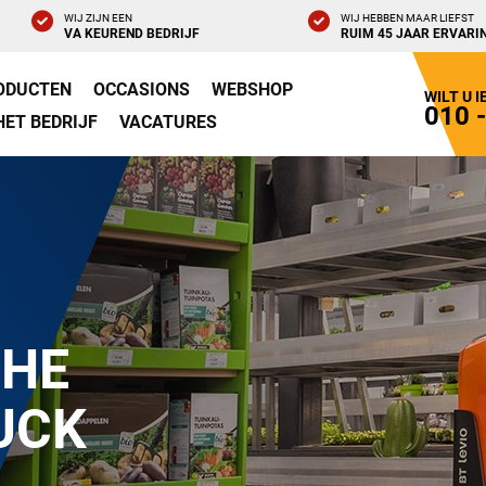
WIJ ZIJN EEN
WIJ HEBBEN MAAR LIEFST
VA KEUREND BEDRIJF
RUIM 45 JAAR ERVARI
ODUCTEN
OCCASIONS
WEBSHOP
WILT U 
010 
HET BEDRIJF
VACATURES
CHE
UCK