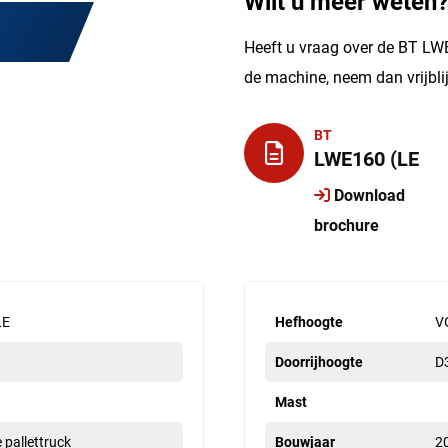
Wilt u meer weten
Heeft u vraag over de BT LWE
de machine, neem dan vrijbl
BT
LWE160 (LE
Download
brochure
LE
Hefhoogte
V
Doorrijhoogte
D
Mast
e pallettruck
Bouwjaar
2