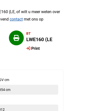
?
160 (LE, of wilt u meer weten over
ijvend
contact
met ons op
BT
LWE160 (LE
Print
GV cm
354 cm
012