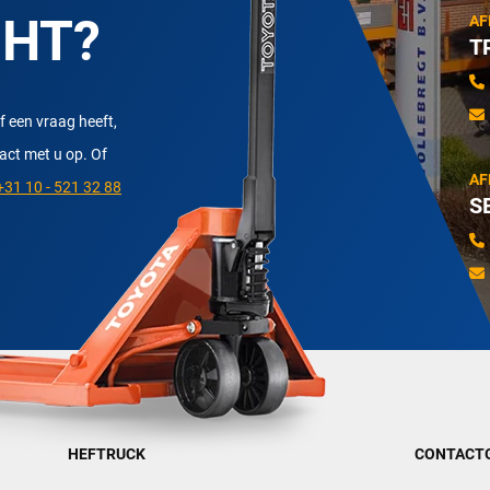
CHT?
AF
T
f een vraag heeft,
tact met u op. Of
AF
31 10 - 521 32 88
S
HEFTRUCK
CONTACT