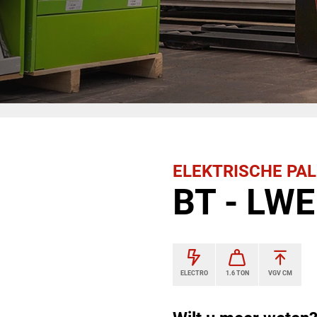
ELEKTRISCHE PA
BT - LWE
ELECTRO
1.6 TON
VGV CM