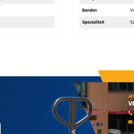
Banden
Vu
Specialiteit
52
AF
V
N