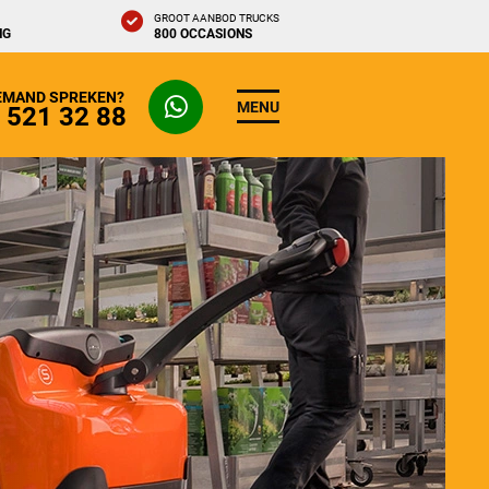
GROOT AANBOD TRUCKS
NG
800 OCCASIONS
IEMAND SPREKEN?
MENU
- 521 32 88