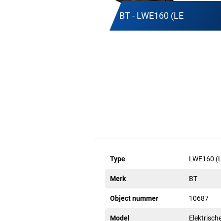
BT - LWE160 (LE
Type
LWE160 (
Merk
BT
Object nummer
10687
Model
Elektrisch