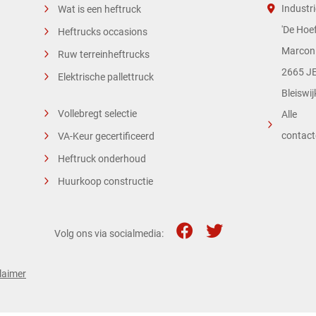
Industri
Wat is een heftruck
'De Hoef
Heftrucks occasions
Marconi
Ruw terreinheftrucks
2665 JE
Elektrische pallettruck
Bleiswij
Vollebregt selectie
Alle
contac
VA-Keur gecertificeerd
Heftruck onderhoud
Huurkoop constructie
Volg ons via socialmedia:
laimer