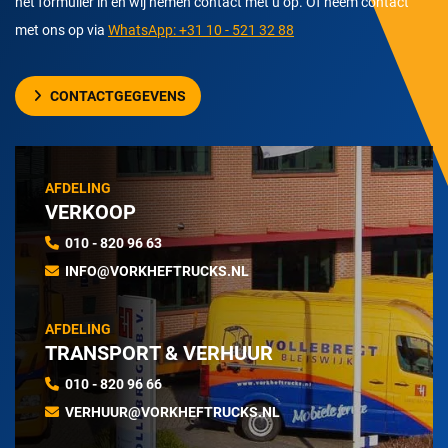
het formulier in en wij nemen contact met u op. Of neem contact
met ons op via
WhatsApp: +31 10 - 521 32 88
CONTACTGEGEVENS
AFDELING
VERKOOP
010 - 820 96 63
INFO@VORKHEFTRUCKS.NL
AFDELING
TRANSPORT & VERHUUR
010 - 820 96 66
VERHUUR@VORKHEFTRUCKS.NL