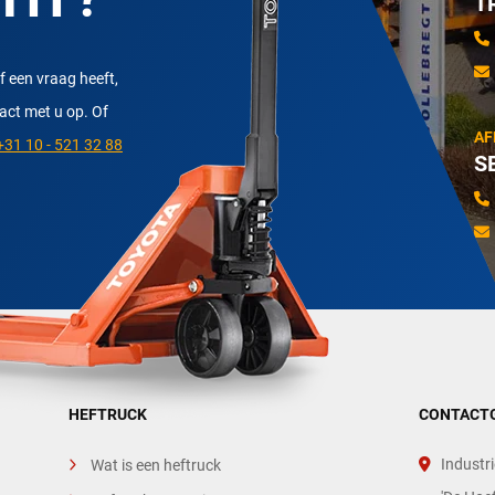
T
f een vraag heeft,
tact met u op. Of
AF
31 10 - 521 32 88
S
HEFTRUCK
CONTACT
Industri
Wat is een heftruck