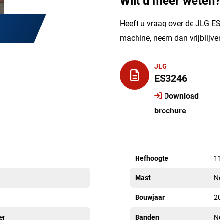
Wilt u meer weten
Heeft u vraag over de JLG ES
machine, neem dan vrijblijv
JLG
ES3246
Download
brochure
Hefhoogte
1
Mast
N
Bouwjaar
2
er
Banden
N