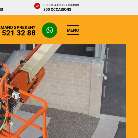
GROOT AANBOD TRUCKS
NG
800 OCCASIONS
IEMAND SPREKEN?
MENU
- 521 32 88