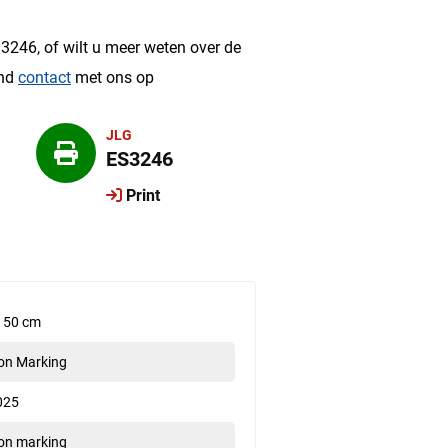
?
3246, of wilt u meer weten over de
end
contact
met ons op
JLG
ES3246
Print
150 cm
on Marking
025
on marking