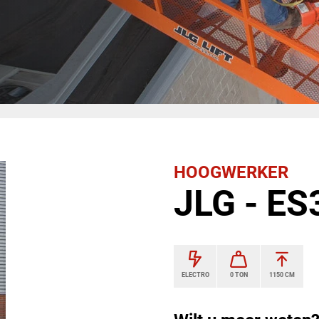
HOOGWERKER
JLG - ES
ELECTRO
0 TON
1150 CM