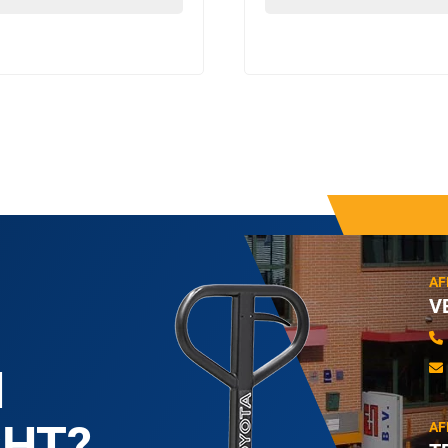
AF
V
N
CHT?
AF