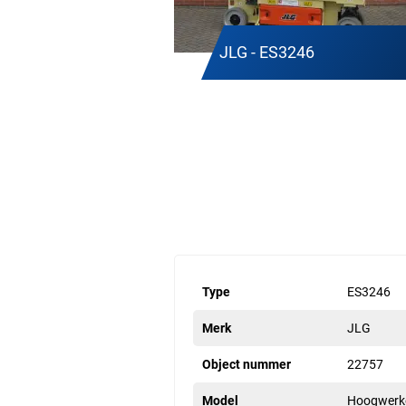
JLG - ES3246
Type
ES3246
Merk
JLG
Object nummer
22757
Model
Hoogwerk