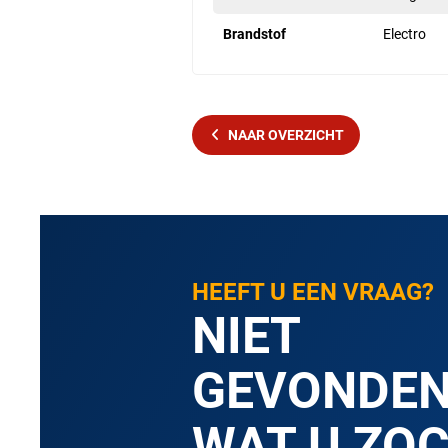
Brandstof
Electro
NAAR OVERZICHT
HEEFT U EEN VRAAG?
NIET
GEVONDE
WAT U ZO