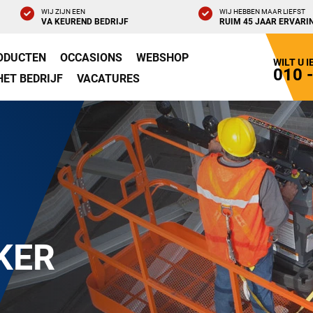
WIJ ZIJN EEN
WIJ HEBBEN MAAR LIEFST
VA KEUREND BEDRIJF
RUIM 45 JAAR ERVARI
ODUCTEN
OCCASIONS
WEBSHOP
WILT U 
010 
HET BEDRIJF
VACATURES
KER