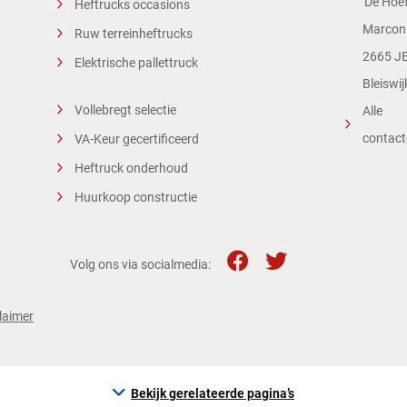
'De Hoef
Heftrucks occasions
Marconi
Ruw terreinheftrucks
2665 JE
Elektrische pallettruck
Bleiswij
Vollebregt selectie
Alle
contac
VA-Keur gecertificeerd
Heftruck onderhoud
Huurkoop constructie
Volg ons via socialmedia:
laimer
Bekijk gerelateerde pagina’s