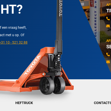
CHT?
AF
T
f een vraag heeft,
tact met u op. Of
AF
31 10 - 521 32 88
S
HEFTRUCK
CONTACT