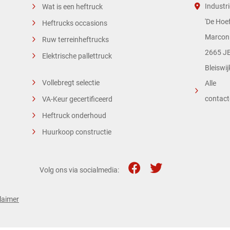
Industri
Wat is een heftruck
'De Hoef
Heftrucks occasions
Marconi
Ruw terreinheftrucks
2665 JE
Elektrische pallettruck
Bleiswij
Vollebregt selectie
Alle
contac
VA-Keur gecertificeerd
Heftruck onderhoud
Huurkoop constructie
Volg ons via socialmedia:
laimer