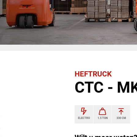
HEFTRUCK
CTC - M
ELECTRO
1.5 TON
330 CM