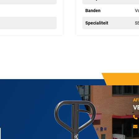
Banden
V
Specialiteit
S
AF
V
N