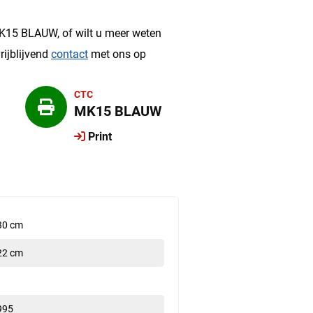
?
K15 BLAUW, of wilt u meer weten
rijblijvend
contact
met ons op
CTC
MK15 BLAUW
Print
30 cm
22 cm
995