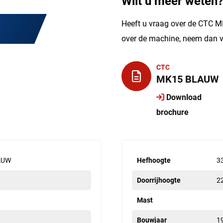
Wilt u meer weten
Heeft u vraag over de CTC M
over de machine, neem dan v
CTC
MK15 BLAUW
Download
brochure
AUW
Hefhoogte
3
Doorrijhoogte
2
Mast
Bouwjaar
1