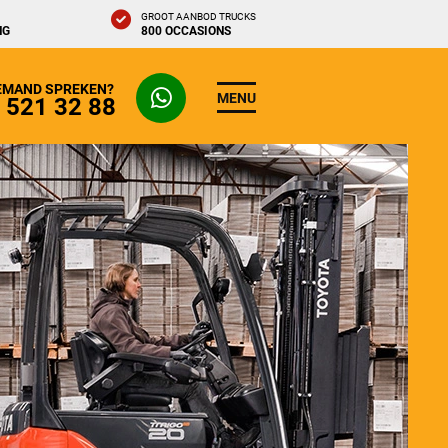
GROOT AANBOD TRUCKS
NG
800 OCCASIONS
IEMAND SPREKEN?
MENU
- 521 32 88