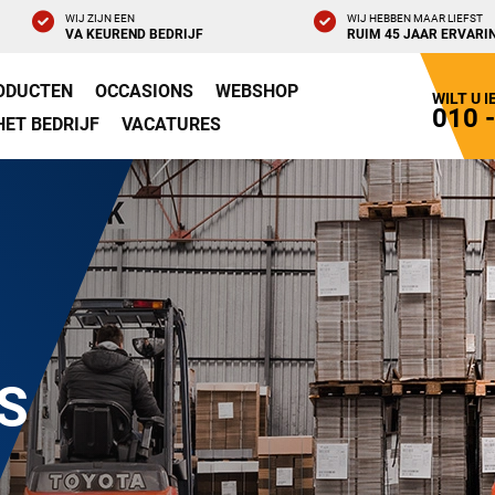
WIJ ZIJN EEN
WIJ HEBBEN MAAR LIEFST
VA KEUREND BEDRIJF
RUIM 45 JAAR ERVARI
ODUCTEN
OCCASIONS
WEBSHOP
WILT U 
010 
HET BEDRIJF
VACATURES
S