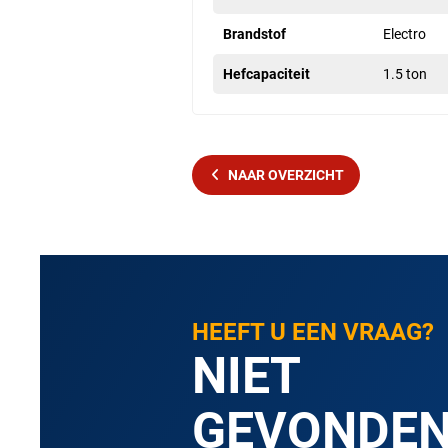
Brandstof
Electro
Hefcapaciteit
1.5 ton
NAAR OVERZICHT
HEEFT U EEN VRAAG?
NIET
GEVONDE